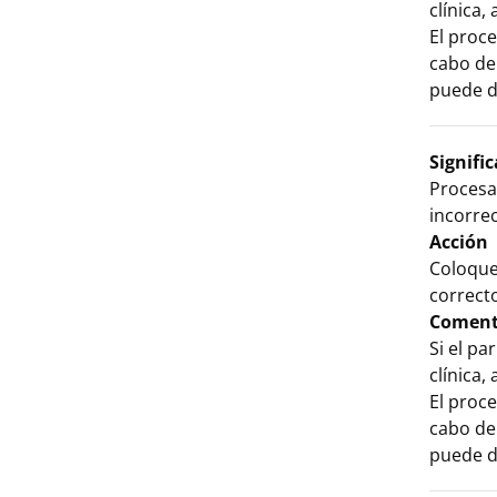
clínica,
El proc
cabo de 
puede d
Signifi
Procesa
incorrec
Acción
Coloque
correcto
Coment
Si el p
clínica,
El proc
cabo de 
puede d