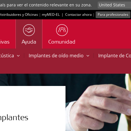
aís para ver el contenido relevante en su zona.
istribuidores y Oficinas
|
myMED‑EL
|
Contactar ahora
|
Para profesionales
ivas
Ayuda
Comunidad
|
|
cústica
Implantes de oído medio
Implante de C
mplantes