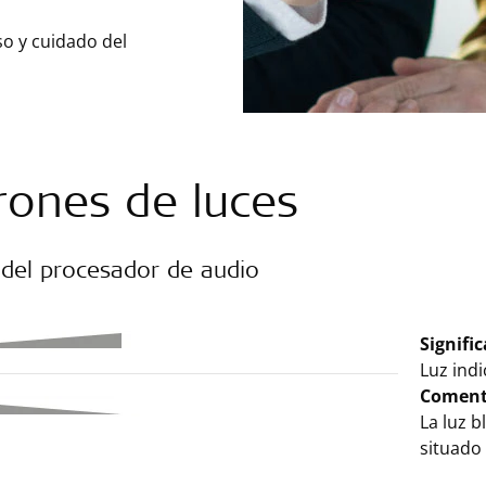
so y cuidado del
rones de luces
 del procesador de audio
Signifi
Luz ind
Coment
La luz b
situado 