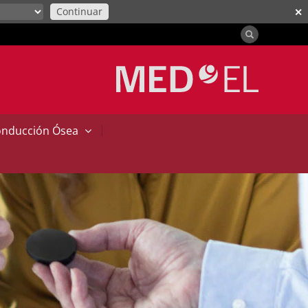
Continuar
✕
|
onducción Ósea