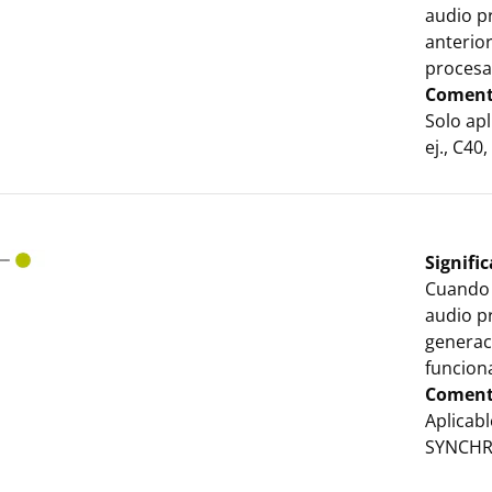
audio p
anterior
procesa
Coment
Solo apl
ej., C40
Signifi
Cuando 
audio p
generaci
funciona
Coment
Aplicab
SYNCHRO