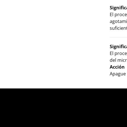
Signifi
El proc
agotamie
suficien
Signifi
El proc
del mic
Acción
Apague 