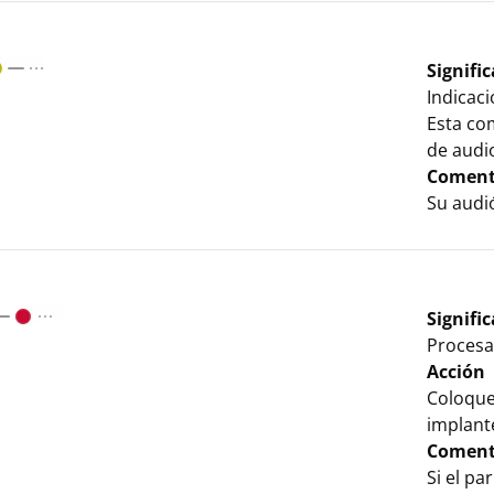
Signifi
Indicaci
Esta co
de audio
Coment
Su audi
Signifi
Procesa
Acción
Coloque
implant
Coment
Si el p