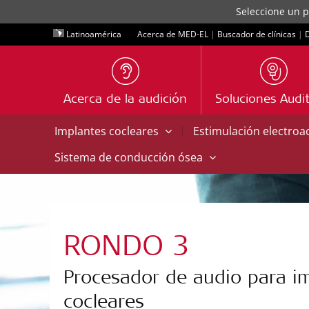
Seleccione un p
Latinoamérica
Acerca de MED-EL
|
Buscador de clínicas
|
D
Acerca de la audición
Soluciones Audit
|
Implantes cocleares
Estimulación electroa
Sistema de conducción ósea
RONDO 3
Procesador de audio para i
cocleares