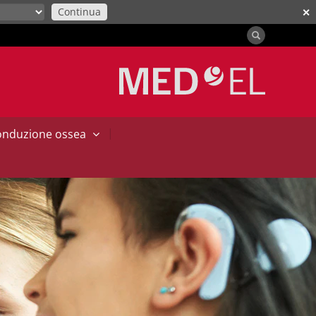
Continua
✕
|
conduzione ossea