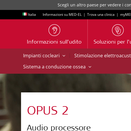
Scegli un altro paese per vedere i con
Italia
Informazioni su MED-EL
|
Trova una clinica
|
myME
Informazioni sull’udito
Soluzioni per l’
|
Impianti cocleari
Stimolazione elettroacus
Sistema a conduzione ossea
OPUS 2
Audio processore