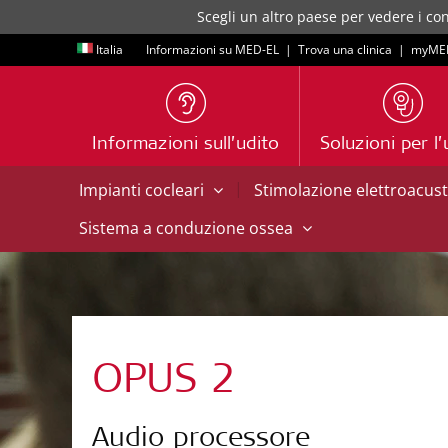
Scegli un altro paese per vedere i con
Italia
Informazioni su MED-EL
|
Trova una clinica
|
myME
Informazioni sull’udito
Soluzioni per l’
|
Impianti cocleari
Stimolazione elettroacus
Sistema a conduzione ossea
OPUS 2
Audio processore