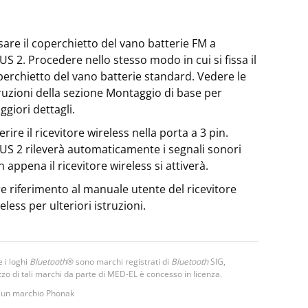
sare il coperchietto del vano batterie FM a
S 2. Procedere nello stesso modo in cui si fissa il
erchietto del vano batterie standard. Vedere le
ruzioni della sezione Montaggio di base per
giori dettagli.
erire il ricevitore wireless nella porta a 3 pin.
S 2 rileverà automaticamente i segnali sonori
 appena il ricevitore wireless si attiverà.
e riferimento al manuale utente del ricevitore
eless per ulteriori istruzioni.
e i loghi
Bluetooth
® sono marchi registrati di
Bluetooth
SIG,
ilizzo di tali marchi da parte di MED-EL è concesso in licenza.
 un marchio Phonak