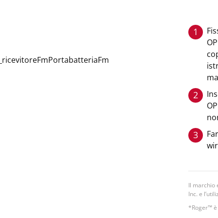
Fis
1
OPU
cop
ist
mag
Ins
2
OPU
non
Far
3
wir
Il marchio 
Inc. e l’ut
*Roger™ è