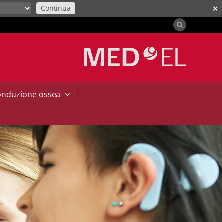
Continua
✕
|
conduzione ossea