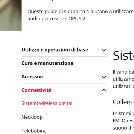
Queste guide di supporto ti aiutano a utilizzare
audio processore OPUS 2.
Utilizzo e operazioni di base
Sis
Cura e manutenzione
Il vano b
Accessori
utilizzan
utilizzati
Connettività
Collega
Sistemi wireless digitali
I sistemi
Neckloop
FM. Quest
suono dir
Telebobina