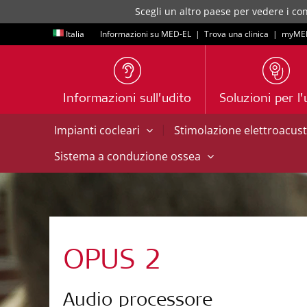
Scegli un altro paese per vedere i con
Italia
Informazioni su MED-EL
|
Trova una clinica
|
myME
Informazioni sull’udito
Soluzioni per l’
|
Impianti cocleari
Stimolazione elettroacus
Sistema a conduzione ossea
OPUS 2
Audio processore