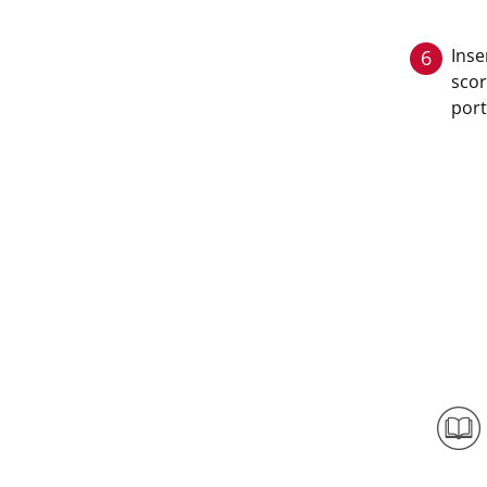
Inse
6
scor
port