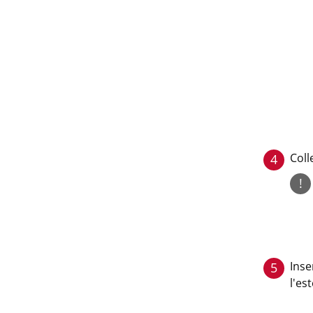
Coll
4
!
Inse
5
l'es