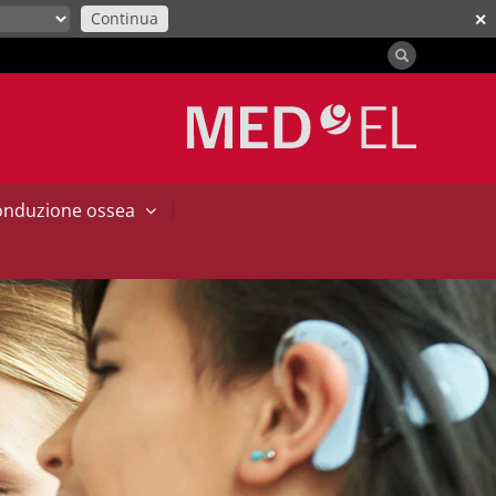
Continua
✕
|
conduzione ossea