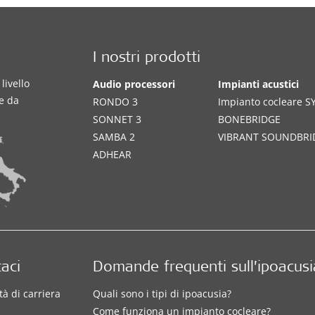
I nostri prodotti
livello
Audio processori
Impianti acustici
te da
RONDO 3
Impianto cocleare 
SONNET 3
BONEBRIDGE
SAMBA 2
VIBRANT SOUNDBRI
ADHEAR
aci
Domande frequenti sull’ipoacusi
à di carriera
Quali sono i tipi di ipoacusia?
Come funziona un impianto cocleare?