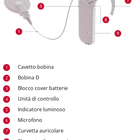
Cavetto bobina
1
Bobina D
2
Blocco cover batterie
3
Unità di controllo
4
Indicatore luminoso
5
Microfono
6
Curvetta auricolare
7