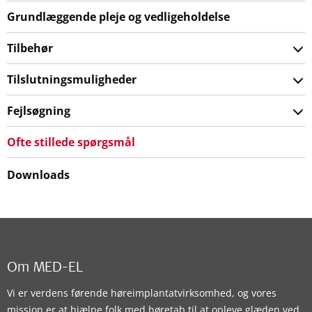
Grundlæggende pleje og vedligeholdelse
Tilbehør
Tilslutningsmuligheder
Fejlsøgning
Ofte stillede spørgsmål
Downloads
Om MED-EL
Vi er verdens førende høreimplantatvirksomhed, og vores
mission er at hjælpe folk med høretab til at opleve glæden ved