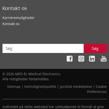
Kontakt os
Karrieremuligheder
Kontakt os
Søg
© 2026 MED-EL Medical Electronics.
Alle rettigheder forbeholdes.
Sitemap
|
Fortrolighedspolitik
|
Juridisk meddelelse
|
Cookie
Preferences
Indholdet på dette websted har udelukkende til formål at give