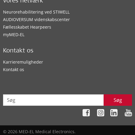
Vores netværk
Neurorehabilitering ved STIWELL
AUDIOVERSUM videnskabscenter
Fællesskabet Hearpeers
myMED‑EL
Kontakt os
Karrieremuligheder
Kontakt os
Søg
© 2026 MED-EL Medical Electronics.