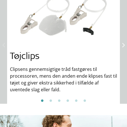
Tøjclips
H
Clipsens gennemsigtige tråd fastgøres til
D
processoren, mens den anden ende klipses fast til
en
tøjet og giver ekstra sikkerhed i tilfælde af
fo
uventede slag eller fald.