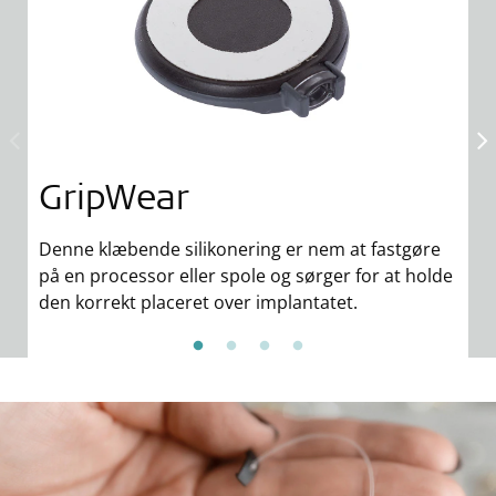
GripWear
A
Denne klæbende silikonering er nem at fastgøre
A
på en processor eller spole og sørger for at holde
fo
den korrekt placeret over implantatet.