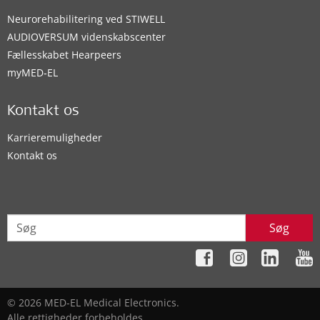
Neurorehabilitering ved STIWELL
AUDIOVERSUM videnskabscenter
Fællesskabet Hearpeers
myMED‑EL
Kontakt os
Karrieremuligheder
Kontakt os
Søg
© 2026 MED-EL Medical Electronics.
Alle rettigheder forbeholdes.