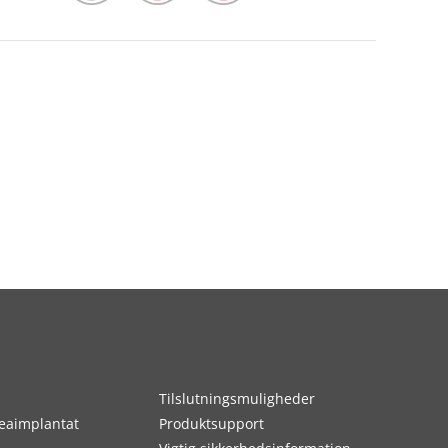
Tilslutningsmuligheder
eaimplantat
Produktsupport