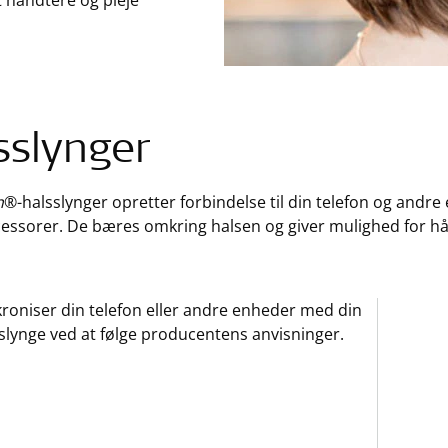
t håndtere og pleje
sslynger
h
®-halsslynger opretter forbindelse til din telefon og andre
essorer. De bæres omkring halsen og giver mulighed for hå
roniser din telefon eller andre enheder med din
slynge ved at følge producentens anvisninger.