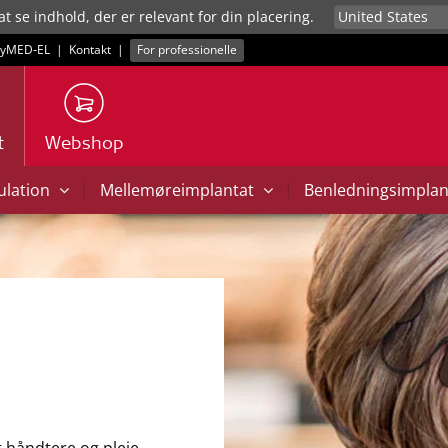
at se indhold, der er relevant for din placering.
yMED‑EL
|
Kontakt
|
For professionelle
t
Webshop
|
|
mulation
Mellemøreimplantat
Benledningsimpla