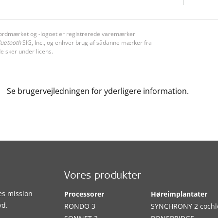
ordmærket og -logoet er registrerede varemærker
luetooth
SIG, Inc., og enhver brug af sådanne mærker fra
e sker under licens.
Se brugervejledningen for yderligere information.
Vores produkter
es mission
Processorer
Høreimplantater
yd.
RONDO 3
SYNCHRONY 2 cochl