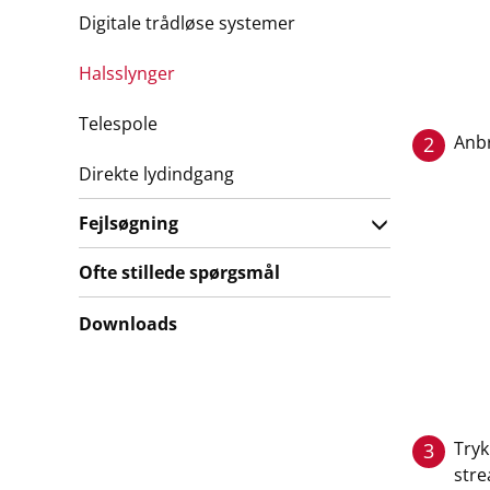
Digitale trådløse systemer
Halsslynger
Telespole
Anbr
2
Direkte lydindgang
Fejlsøgning
Ofte stillede spørgsmål
Downloads
Tryk
3
str