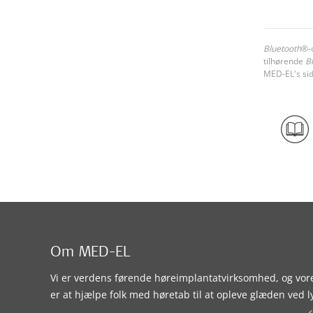
Bluetooth
®-
tilhørende
B
MED-EL's sid
Om MED-EL
Vi er verdens førende høreimplantatvirksomhed, og vor
er at hjælpe folk med høretab til at opleve glæden ved l