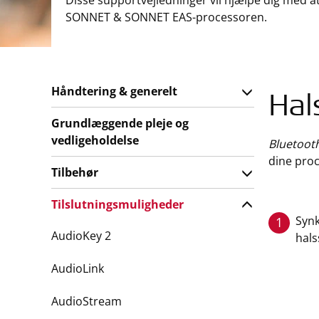
Disse supportvejledninger vil hjælpe dig med a
SONNET & SONNET EAS-processoren.
Håndtering & generelt
Hal
Grundlæggende pleje og
vedligeholdelse
Bluetoot
dine proc
Tilbehør
Tilslutningsmuligheder
Synk
1
AudioKey 2
hals
AudioLink
AudioStream