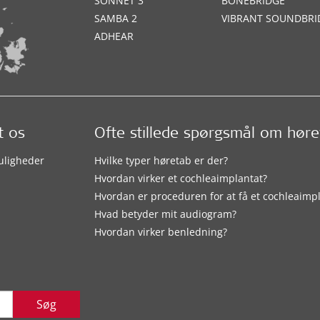
SONNET 3
BONEBRIDGE
SAMBA 2
VIBRANT SOUNDBRI
ADHEAR
t os
Ofte stillede spørgsmål om hør
uligheder
Hvilke typer høretab er der?
Hvordan virker et cochleaimplantat?
Hvordan er proceduren for at få et cochleaimp
Hvad betyder mit audiogram?
Hvordan virker benledning?
Søg