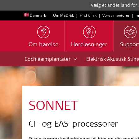
Vælg et andet land for 
Danmark
Om MED-EL
|
Find klinik
|
Vores mentorer
|
m
Om hørelse
Høreløsninger
Suppor
|
Cochleaimplantater
Elektrisk Akustisk Sti
SONNET
CI- og EAS-processorer