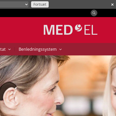
Fortsæt
✕
|
ntat
Benledningssystem