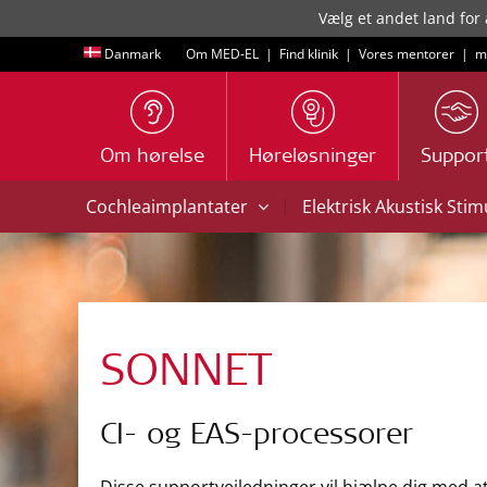
Vælg et andet land for 
Danmark
Om MED-EL
|
Find klinik
|
Vores mentorer
|
m
Om hørelse
Høreløsninger
Suppor
|
Cochleaimplantater
Elektrisk Akustisk Sti
SONNET
CI- og EAS-processorer