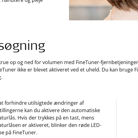
t håndtere og pleje
lsøgning
rue op og ned for volumen med FineTuner-fjernbetjeningen.
neTuner ikke er blevet aktiveret ved et uheld. Du kan bruge Fi
.
at forhindre utilsigtede ændringer af
tillingerne kan du aktivere den automatiske
aturlås. Hvis der trykkes på en tast, mens
aturlåsen er aktiveret, blinker den røde LED-
e på FineTuner.