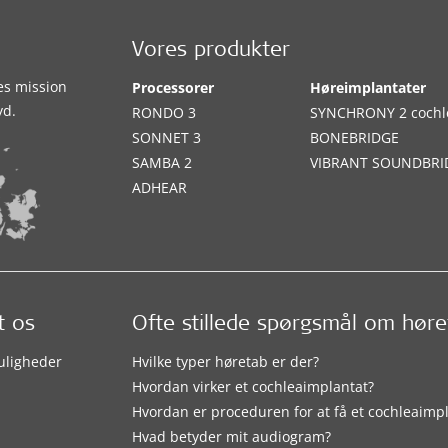
Vores produkter
es mission
Processorer
Høreimplantater
yd.
RONDO 3
SYNCHRONY 2 cochl
SONNET 3
BONEBRIDGE
SAMBA 2
VIBRANT SOUNDBRI
ADHEAR
t os
Ofte stillede spørgsmål om hør
uligheder
Hvilke typer høretab er der?
Hvordan virker et cochleaimplantat?
Hvordan er proceduren for at få et cochleaimp
Hvad betyder mit audiogram?