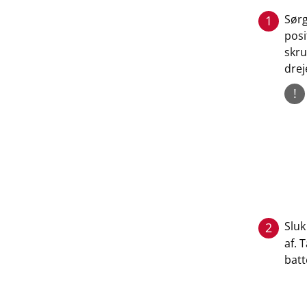
Sørg
1
posi
skru
drej
!
Sluk
2
af. 
batt