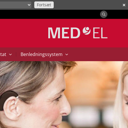
Fortsæt
✕
|
ntat
Benledningssystem