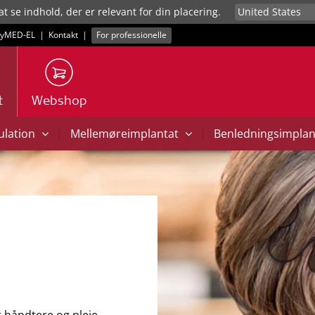
at se indhold, der er relevant for din placering.
yMED‑EL
|
Kontakt
|
For professionelle
t
Webshop
|
|
mulation
Mellemøreimplantat
Benledningsimpla