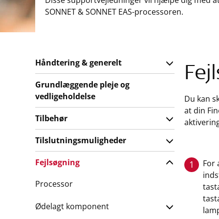
Disse supportvejledninger vil hjælpe dig med a
SONNET & SONNET EAS-processoren.
Håndtering & generelt
Fej
Grundlæggende pleje og
vedligeholdelse
Du kan sk
at din Fi
Tilbehør
aktivering
Tilslutningsmuligheder
Fejlsøgning
For 
1
inds
Processor
tast
tast
Ødelagt komponent
lamp