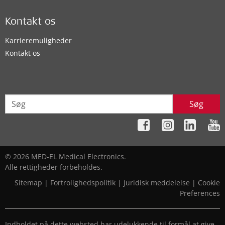
Kontakt os
Karrieremuligheder
Kontakt os
Søg
© 2026 MED-EL Medical Electronics.
Alle rettigheder forbeholdes.
Sitemap
|
Fortrolighedspolitik
|
Juridisk meddelelse
|
Cookie
Preferences
Indholdet på dette websted har udelukkende til formål at give