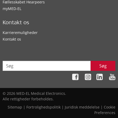
Fællesskabet Hearpeers
myMED‑EL
Kontakt os
Karrieremuligheder
Kontakt os
Søg
© 2026 MED-EL Medical Electronics.
Alle rettigheder forbeholdes.
Sitemap
|
Fortrolighedspolitik
|
Juridisk meddelelse
|
Cookie
Preferences