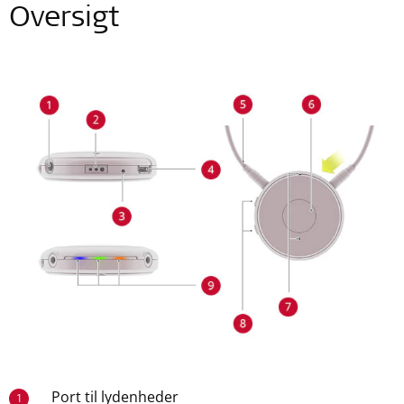
Oversigt
Port til lydenheder
1