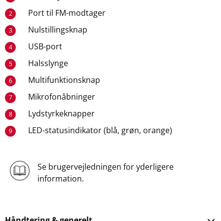
Port til FM-modtager
2
Nulstillingsknap
3
USB-port
4
Halsslynge
5
Multifunktionsknap
6
Mikrofonåbninger
7
Lydstyrkeknapper
8
LED-statusindikator (blå, grøn, orange)
9
Se brugervejledningen for yderligere
information.
Håndtering & generelt