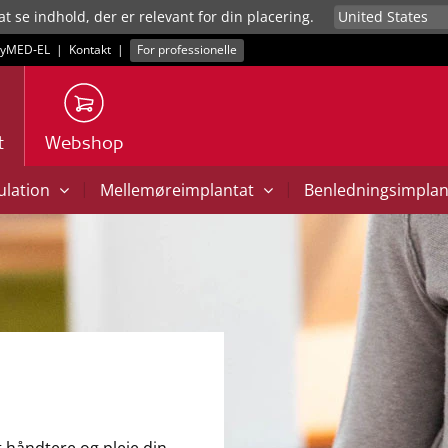
at se indhold, der er relevant for din placering.
yMED‑EL
|
Kontakt
|
For professionelle
t
Webshop
|
|
mulation
Mellemøreimplantat
Benledningsimpla