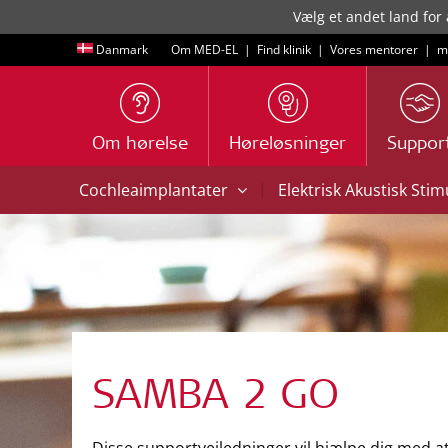
Vælg et andet land for 
Danmark
Om MED-EL
|
Find klinik
|
Vores mentorer
|
m
Om hørelse
Høreløsninger
Suppor
|
Cochleaimplantater
Elektrisk Akustisk Sti
SAMBA 2 GO