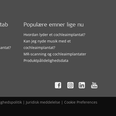
etab
Populære emner lige nu
Hvordan lyder et cochleaimplantat?
Kan jeg nyde musik med et
lantat?
cochleaimplantat?
MR-scanning og cochleaimplantater
Produktpålidelighedsdata
ighedspolitik
|
Juridisk meddelelse
|
Cookie Preferences