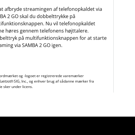
at afbryde streamingen af telefonopkaldet via
A 2 GO skal du dobbelttrykke på
ifunktionsknappen. Nu vil telefonopkaldet
e høres gennem telefonens højttalere.
elttryk på multifunktionsknappen for at starte
aming via SAMBA 2 GO igen.
ordmærket og -logoet er registrerede varemærker
luetooth
SIG, Inc., og enhver brug af sådanne mærker fra
e sker under licens.