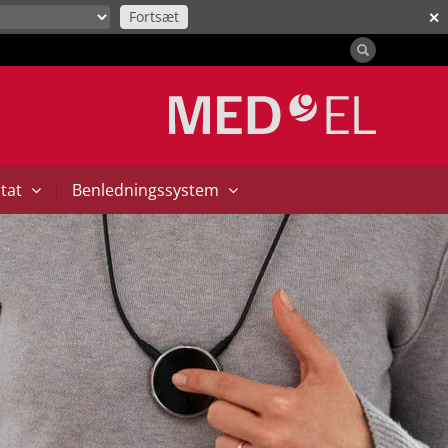
Fortsæt
✕
|
ntat
Benledningssystem