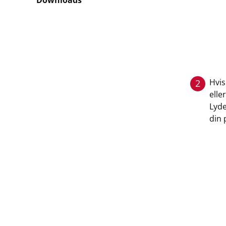
Downloads
Hvis
2
elle
Lyde
din 