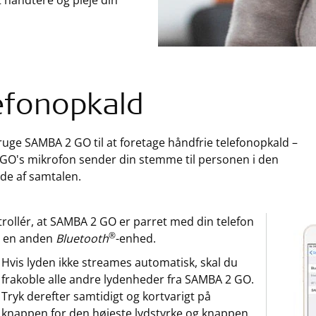
t håndtere og pleje din
efonopkald
uge SAMBA 2 GO til at foretage håndfrie telefonopkald –
GO's mikrofon sender din stemme til personen i den
de af samtalen.
rollér, at SAMBA 2 GO er parret med din telefon
®
r en anden
Bluetooth
-enhed.
Hvis lyden ikke streames automatisk, skal du
frakoble alle andre lydenheder fra SAMBA 2 GO.
Tryk derefter samtidigt og kortvarigt på
knappen for den højeste lydstyrke og knappen