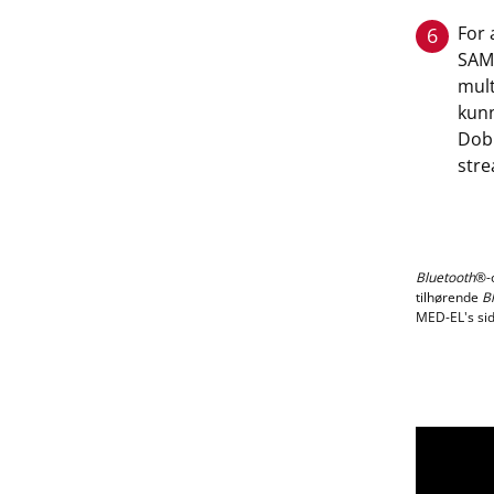
For 
6
SAMB
mult
kunn
Dobb
stre
Bluetooth
®-
tilhørende
B
MED-EL's sid