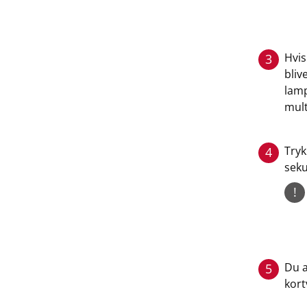
Hvis
3
bliv
lamp
mult
Tryk
4
seku
!
Du a
5
kort