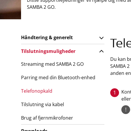
Disse supportvejledninger vil hjælpe dig med a
SAMBA 2 GO.
Håndtering & generelt
Tel
Tilslutningsmuligheder
Du kan br
Streaming med SAMBA 2 GO
SAMBA 2 
anden en
Parring med din Bluetooth-enhed
Telefonopkald
Kont
1
elle
Tilslutning via kabel
!
Brug af fjernmikrofoner