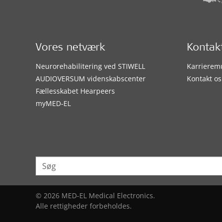
Vores netværk
Kontak
Neurorehabilitering ved STIWELL
Karrierem
AUDIOVERSUM videnskabscenter
Kontakt os
Fællesskabet Hearpeers
myMED‑EL
© 2026 MED-EL Medical Electronics.
Alle rettigheder forbeholdes.