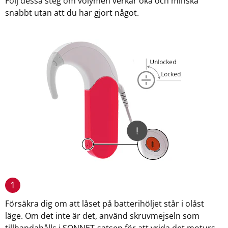
Följ dessa steg om volymen verkar öka och minska
snabbt utan att du har gjort något.
1
Försäkra dig om att låset på batterihöljet står i olåst
läge. Om det inte är det, använd skruvmejseln som