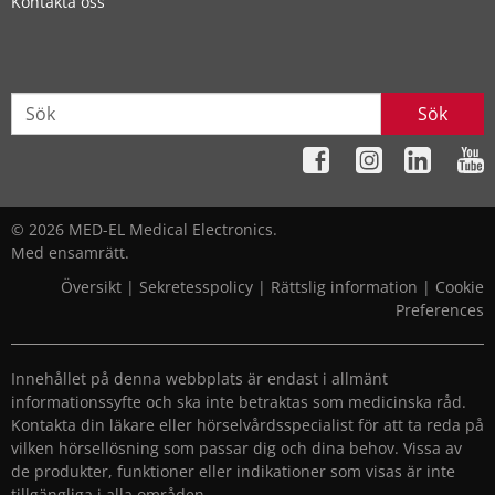
Kontakta oss
Sök
© 2026 MED-EL Medical Electronics.
Med ensamrätt.
Översikt
|
Sekretesspolicy
|
Rättslig information
|
Cookie
Preferences
Innehållet på denna webbplats är endast i allmänt
informationssyfte och ska inte betraktas som medicinska råd.
Kontakta din läkare eller hörselvårdsspecialist för att ta reda på
vilken hörsellösning som passar dig och dina behov. Vissa av
de produkter, funktioner eller indikationer som visas är inte
tillgängliga i alla områden.