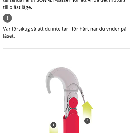
tillhandahålls i SONNET-satsen för att vrida det moturs
till olåst läge.
!
Var försiktig så att du inte tar i för hårt när du vrider på
låset.