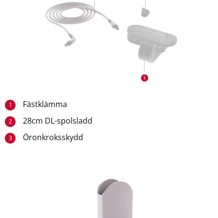
Fästklämma
1
28cm DL-spolsladd
2
Öronkroksskydd
3