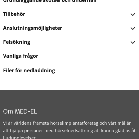
Tillbehör
Anslutningsmöjligheter
Felsökning
Vanliga frågor
Filer för nedladdning
Om MED-EL
Vi är världens främsta hörselimplantatföretag och vårt mål är
att hjälpa personer med hörselnedsättning att kunna glädjas åt
ljudupplevelser.