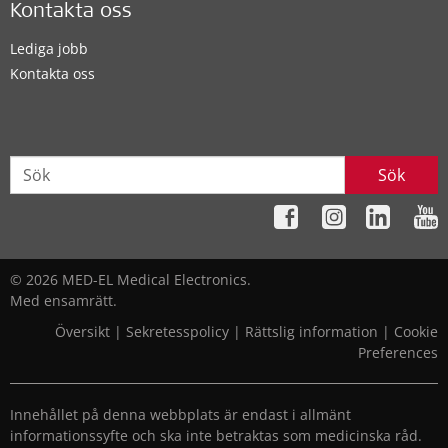
Kontakta oss
Lediga jobb
Kontakta oss
Sök
© 2026 MED-EL Medical Electronics.
Med ensamrätt.
Översikt
|
Sekretesspolicy
|
Rättslig information
|
Cookie
Preferences
Innehållet på denna webbplats är endast i allmänt
informationssyfte och ska inte betraktas som medicinska råd.