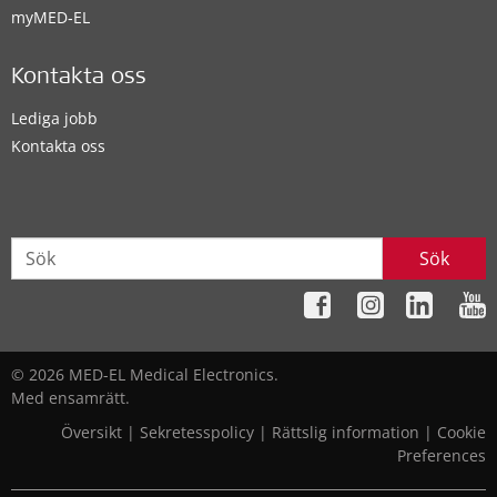
myMED‑EL
Kontakta oss
Lediga jobb
Kontakta oss
Sök
© 2026 MED-EL Medical Electronics.
Med ensamrätt.
Översikt
|
Sekretesspolicy
|
Rättslig information
|
Cookie
Preferences