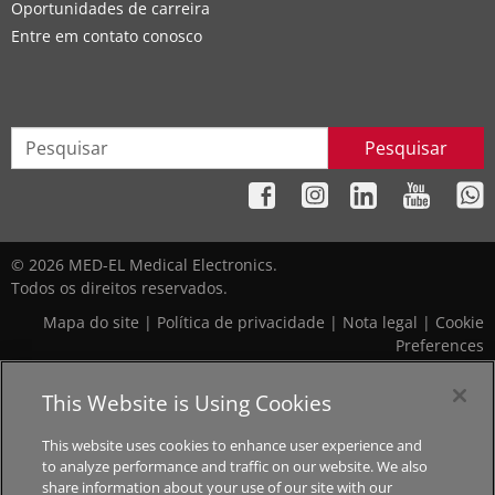
Oportunidades de carreira
Entre em contato conosco
Pesquisar
© 2026 MED-EL Medical Electronics.
Todos os direitos reservados.
Mapa do site
|
Política de privacidade
|
Nota legal
|
Cookie
Preferences
This Website is Using Cookies
O conteúdo deste site é fornecido apenas a título de
informação geral, não devendo ser tomado como conselho
This website uses cookies to enhance user experience and
médico. Entre em contato com seu médico ou especialista da
to analyze performance and traffic on our website. We also
audição para se informar sobre o tipo de solução auditiva
share information about your use of our site with our