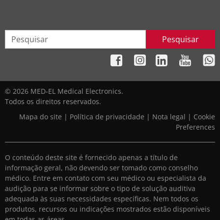
Pesquisar
© 2026 MED-EL Medical Electronics.
Todos os direitos reservados.
Mapa do site
|
Política de privacidade
|
Nota legal
|
Cookie
Preferences
O conteúdo deste site é fornecido apenas a título de
informação geral, não devendo ser tomado como conselho
médico. Entre em contato com seu médico ou especialista da
audição para se informar sobre o tipo de solução auditiva
adequada às suas necessidades específicas. Nem todos os
produtos, recursos ou indicações mostrados estão disponíveis
em todas as áreas.