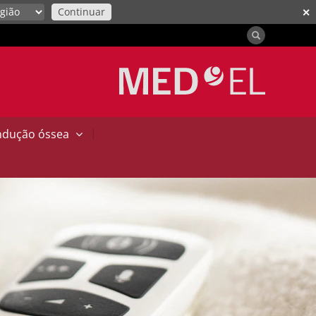
Continuar
✕
|
ndução óssea