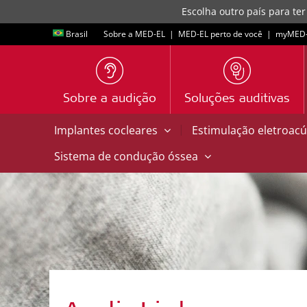
Escolha outro país para ter
Brasil
Sobre a MED-EL
|
MED-EL perto de você
|
myMED‑
Sobre a audição
Soluções auditivas
|
Implantes cocleares
Estimulação eletroacú
Sistema de condução óssea