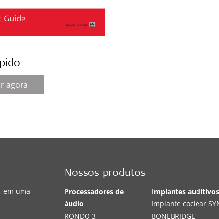
ápido
ar agora
Nossos produtos
s, em uma
Processadores de
Implantes auditivo
áudio
Implante coclear S
RONDO 3
BONEBRIDGE