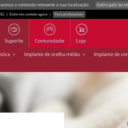
 acesso a conteúdo relevante à sua localização.
EL
|
Entre em contato agora
|
Para profissionais
Suporte
Comunidade
Loja
|
|
stica
Implante de orelha média
Implante de co