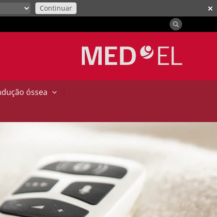
Continuar
✕
|
ndução óssea