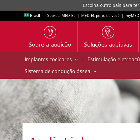
Escolha outro país para ter
Brasil
Sobre a MED-EL
|
MED-EL perto de você
|
myMED‑
Sobre a audição
Soluções auditivas
|
Implantes cocleares
Estimulação eletroacú
Sistema de condução óssea