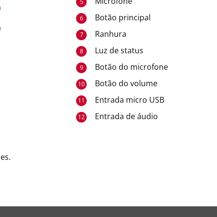
Microfone
5
Botão principal
6
Ranhura
7
Luz de status
8
Botão do microfone
9
Botão do volume
10
Entrada micro USB
11
Entrada de áudio
12
es.