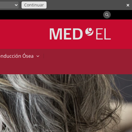
Continuar
✕
|
onducción Ósea