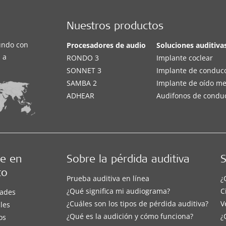
Nuestros productos
undo con
Procesadores de audio
Soluciones auditiva
 a
RONDO 3
Implante coclear
SONNET 3
Implante de conduc
SAMBA 2
Implante de oído m
ADHEAR
Audifonos de condu
e en
Sobre la pérdida auditiva
S
to
Prueba auditiva en línea
¿
¿Qué significa mi audiograma?
C
ades
¿Cuáles son los tipos de pérdida auditiva?
V
les
¿Qué es la audición y cómo funciona?
¿
os