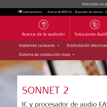
Seleccione un p
Latinoamérica
Acerca de MED-EL
|
Buscador de clínicas
|
D
Acerca de la audición
Soluciones Audit
|
Implantes cocleares
Estimulación electroa
Sistema de conducción ósea
SONNET 2
IC y procesador de audio EA