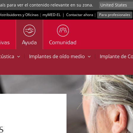
aís para ver el contenido relevante en su zona.
istribuidores y Oficinas
|
myMED‑EL
|
Contactar ahora
|
Para profesionales
ivas
Ayuda
Comunidad
|
|
cústica
Implantes de oído medio
Implante de C
S