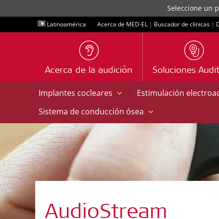
Seleccione un p
Latinoamérica
Acerca de MED-EL
|
Buscador de clínicas
|
D
Acerca de la audición
Soluciones Audit
|
Implantes cocleares
Estimulación electroa
Sistema de conducción ósea
AudioStream