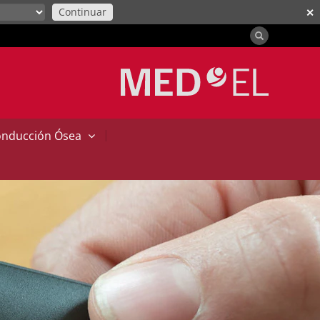
Continuar
✕
|
onducción Ósea