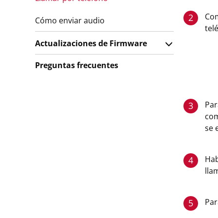
Com
2
Cómo enviar audio
tel
Actualizaciones de Firmware
Preguntas frecuentes
Par
3
com
se 
Hab
4
lla
Par
5