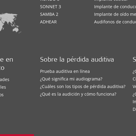
SONNET 3
Implante de conduc
SAMBA 2
Implante de oído m
ADHEAR
Audifonos de condu
e en
Sobre la pérdida auditiva
S
to
Prueba auditiva en línea
¿
¿Qué significa mi audiograma?
C
ades
¿Cuáles son los tipos de pérdida auditiva?
V
les
¿Qué es la audición y cómo funciona?
¿
os
I
D