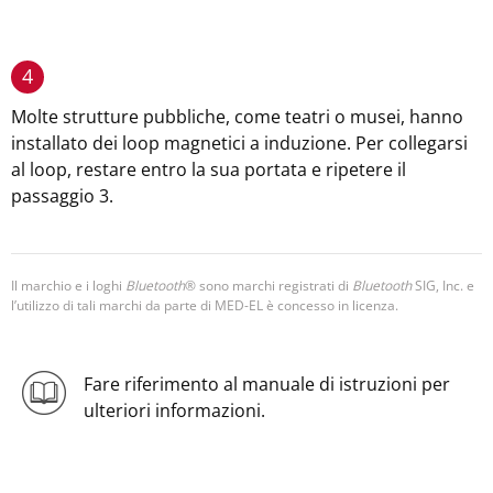
4
Molte strutture pubbliche, come teatri o musei, hanno
installato dei loop magnetici a induzione. Per collegarsi
al loop, restare entro la sua portata e ripetere il
passaggio 3.
Il marchio e i loghi
Bluetooth
® sono marchi registrati di
Bluetooth
SIG, Inc. e
l’utilizzo di tali marchi da parte di MED-EL è concesso in licenza.
Fare riferimento al manuale di istruzioni per
ulteriori informazioni.