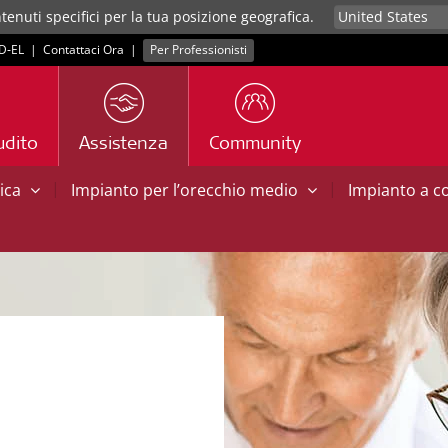
tenuti specifici per la tua posizione geografica.
D‑EL
|
Contattaci Ora
|
Per Professionisti
udito
Assistenza
Community
|
|
tica
Impianto per l’orecchio medio
Impianto a 