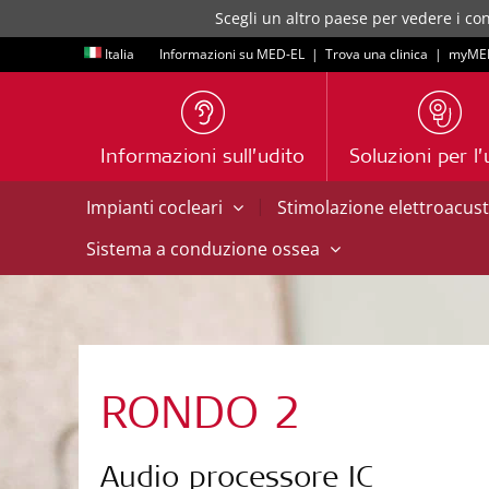
Scegli un altro paese per vedere i con
Italia
Informazioni su MED-EL
|
Trova una clinica
|
myME
Informazioni sull’udito
Soluzioni per l’
|
Impianti cocleari
Stimolazione elettroacus
Sistema a conduzione ossea
RONDO 2
Audio processore IC