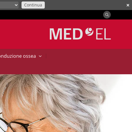
Continua
✕
|
conduzione ossea