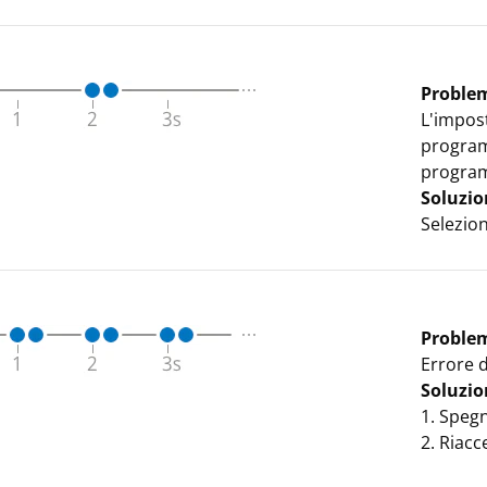
Proble
L'impos
program
progra
Soluzio
Selezio
Proble
Errore 
Soluzio
1. Spegn
2. Riacc