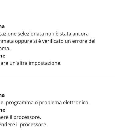
ma
tazione selezionata non è stata ancora
mata oppure si è verificato un errore del
mma.
ne
nare un'altra impostazione.
ma
del programma o problema elettronico.
ne
ere il processore.
endere il processore.