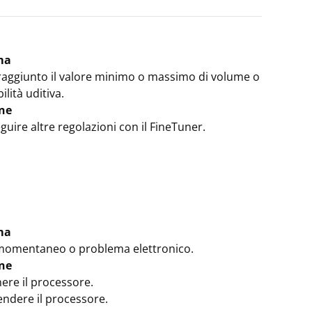
ma
 raggiunto il valore minimo o massimo di volume o
ilità uditiva.
ne
uire altre regolazioni con il FineTuner.
ma
momentaneo o problema elettronico.
ne
ere il processore.
endere il processore.