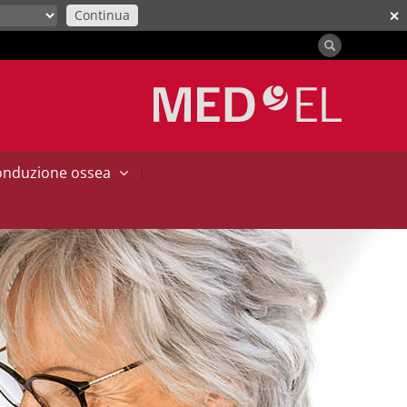
Continua
✕
|
conduzione ossea