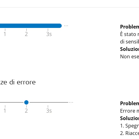
Proble
È stato
di sensib
Soluzio
Non eseg
ze di errore
Proble
Errore 
Soluzio
1. Spegn
2. Riacc