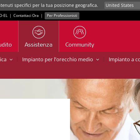
tenuti specifici per la tua posizione geografica.
D‑EL
|
Contattaci Ora
|
Per Professionisti
udito
Assistenza
Community
|
|
tica
Impianto per l’orecchio medio
Impianto a 