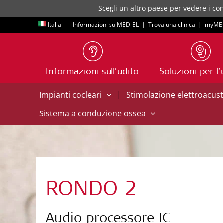
Scegli un altro paese per vedere i con
Italia
Informazioni su MED-EL
|
Trova una clinica
|
myME
Informazioni sull’udito
Soluzioni per l’
|
Impianti cocleari
Stimolazione elettroacus
Sistema a conduzione ossea
RONDO 2
Audio processore IC