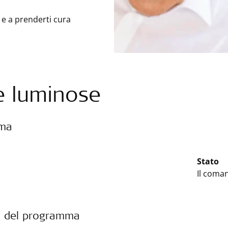
 e a prenderti cura
e luminose
rma
Stato
Il coma
 del programma