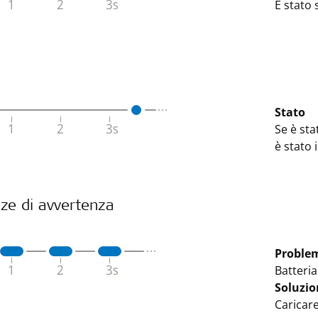
È stato 
Stato
Se è sta
è stato 
ze di avvertenza
Proble
Batteri
Soluzio
Caricare