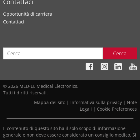
Contattaci
Opportunità di carriera
Contattaci
Cerca
© 2026 MED-EL Medical Electronics.
Tutti i diritti riservati.
Mappa del sito
|
Informativa sulla privacy
|
Note
Legali
|
Cookie Preferences
Il contenuto di questo sito ha il solo scopo di informazione
generale e non deve essere considerato un consiglio medico. Si