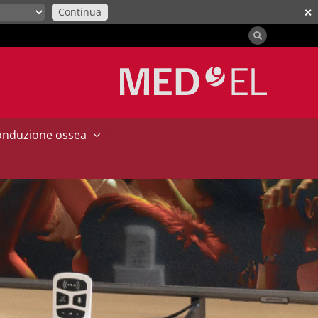
Continua
✕
|
conduzione ossea