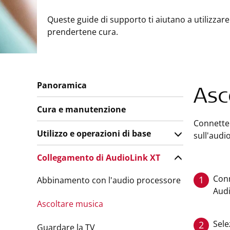
Queste guide di supporto ti aiutano a utilizzare 
prendertene cura.
Panoramica
Asc
Cura e manutenzione
Connetter
Utilizzo e operazioni di base
sull'audi
Collegamento di AudioLink XT
Conn
1
Abbinamento con l'audio processore
Audi
Ascoltare musica
Sele
2
Guardare la TV