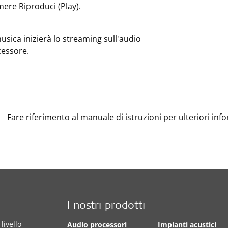
ere Riproduci (Play).
usica inizierà lo streaming sull'audio
essore.
Fare riferimento al manuale di istruzioni per ulteriori inf
I nostri prodotti
livello
Audio processori
Impianti acustici