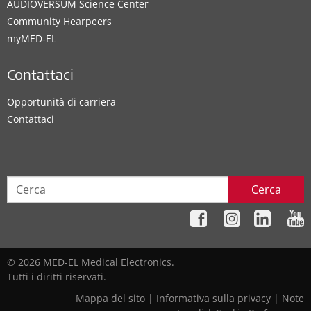
AUDIOVERSUM Science Center
Community Hearpeers
myMED‑EL
Contattaci
Opportunità di carriera
Contattaci
Cerca
© 2026 MED-EL Medical Electronics.
Tutti i diritti riservati.
Mappa del sito
|
Informativa sulla privacy
|
Note