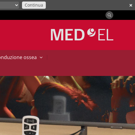
Continua
✕
|
conduzione ossea