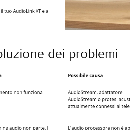
il tuo AudioLink XT e a
oluzione dei problemi
a
Possibile causa
mento non funziona
AudioStream, adattatore
AudioStream o protesi acus
attualmente connessi al tel
ing audio non parte. I
L'audio processore non è a