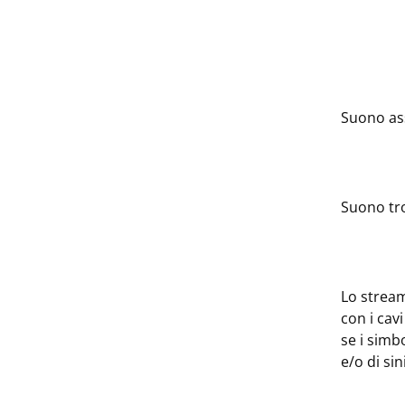
Suono as
Suono tro
Lo stream
con i cav
se i simb
e/o di si