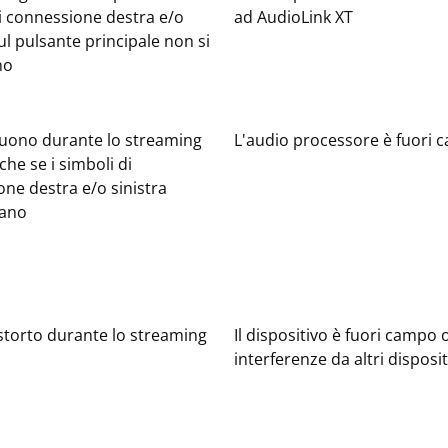
i connessione destra e/o
ad AudioLink XT
sul pulsante principale non si
no
uono durante lo streaming
L'audio processore è fuori
che se i simboli di
ne destra e/o sinistra
iano
storto durante lo streaming
Il dispositivo è fuori campo 
interferenze da altri disposit