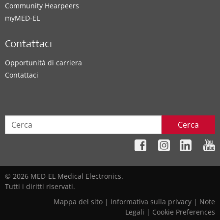
Community Hearpeers
myMED‑EL
Contattaci
Opportunità di carriera
Contattaci
Cerca
© 2026 MED-EL Medical Electronics.
Tutti i diritti riservati.
Mappa del sito
|
Informativa sulla privacy
|
Note
Legali
|
Cookie Preferences