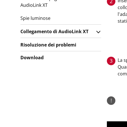
Inse
2
AudioLink XT
coll
l'ad
Spie luminose
stat
Collegamento di AudioLink XT
Risoluzione dei problemi
Download
La s
3
Quan
com
!