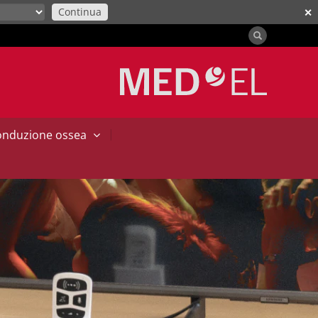
Continua
✕
|
conduzione ossea