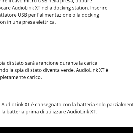
rire il cavo micro USB nella presa, oppure
ocare AudioLink XT nella docking station. Inserire
attatore USB per l'alimentazione o la docking
ion in una presa elettrica.
pia di stato sarà arancione durante la carica.
do la spia di stato diventa verde, AudioLink XT è
pletamente carico.
AudioLink XT è consegnato con la batteria solo parzialment
la batteria prima di utilizzare AudioLink XT.