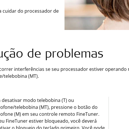
 a cuidar do processador de
ução de problemas
rrer interferências se seu processador estiver operando n
e/telebobina (MT).
 desativar modo telebobina (T) ou
ofone/telebobina (MT), pressione o botão do
ofone (M) em seu controle remoto FineTuner.
eu FineTuner estiver bloqueado, você deverá
tivar o bloqueio do teclado primeiro. Você pode