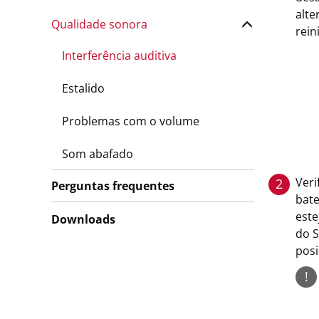
alte
Qualidade sonora
rein
Interferência auditiva
Estalido
Problemas com o volume
Som abafado
Veri
2
Perguntas frequentes
bate
este
Downloads
do S
posi
!