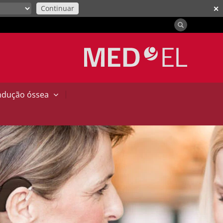
Continuar
✕
|
ndução óssea