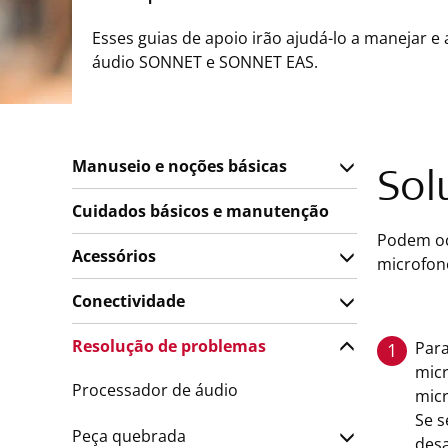
Esses guias de apoio irão ajudá-lo a manejar e
áudio SONNET e SONNET EAS.
Manuseio e noções básicas
Sol
Cuidados básicos e manutenção
Podem oco
Acessórios
microfon
Conectividade
Resolução de problemas
Para
1
micr
Processador de áudio
micr
Se s
Peça quebrada
desa