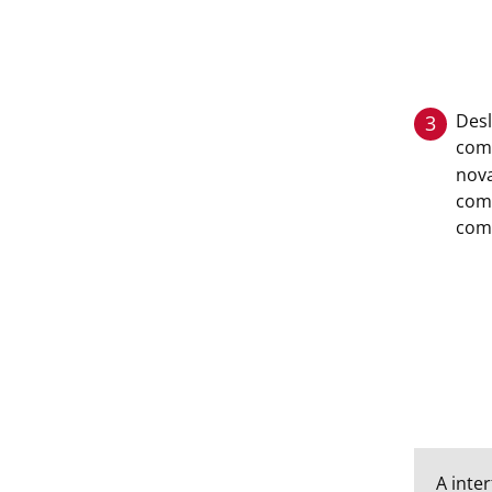
Des
3
com
nov
comp
com
A inte