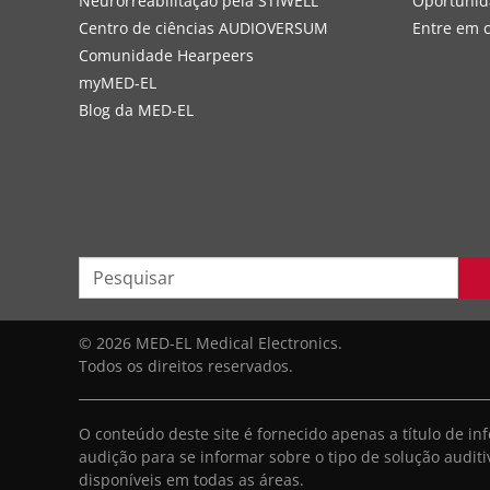
Neurorreabilitação pela STIWELL
Oportunid
Centro de ciências AUDIOVERSUM
Entre em 
Comunidade Hearpeers
myMED‑EL
Blog da MED-EL
© 2026 MED-EL Medical Electronics.
Todos os direitos reservados.
O conteúdo deste site é fornecido apenas a título de 
audição para se informar sobre o tipo de solução audit
disponíveis em todas as áreas.