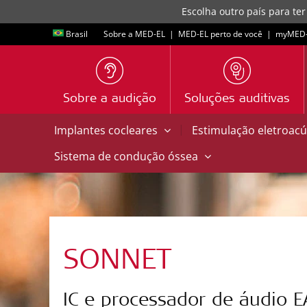
Escolha outro país para ter
Brasil
Sobre a MED-EL
|
MED-EL perto de você
|
myMED‑
Sobre a audição
Soluções auditivas
|
Implantes cocleares
Estimulação eletroacú
Sistema de condução óssea
SONNET
IC e processador de áudio E