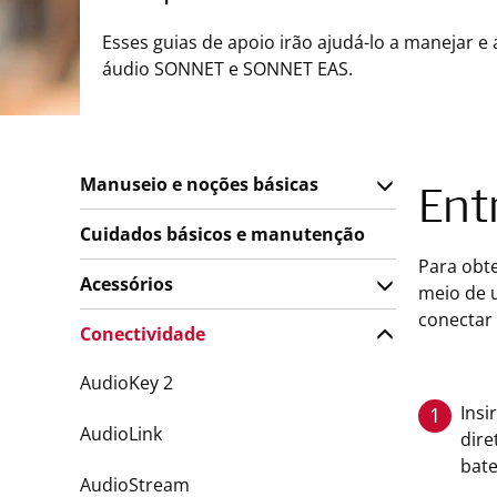
Esses guias de apoio irão ajudá-lo a manejar e
áudio SONNET e SONNET EAS.
Manuseio e noções básicas
Ent
Cuidados básicos e manutenção
Para obt
Acessórios
meio de u
conectar
Conectividade
AudioKey 2
Insi
1
AudioLink
dire
bate
AudioStream