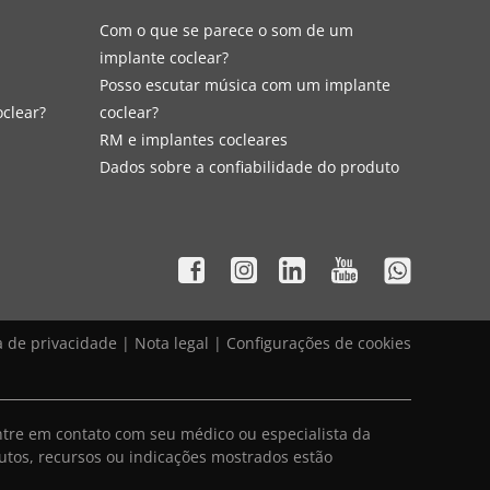
Com o que se parece o som de um
implante coclear?
Posso escutar música com um implante
oclear?
coclear?
RM e implantes cocleares
Dados sobre a confiabilidade do produto
ca de privacidade
|
Nota legal
|
Configurações de cookies
ntre em contato com seu médico ou especialista da
utos, recursos ou indicações mostrados estão