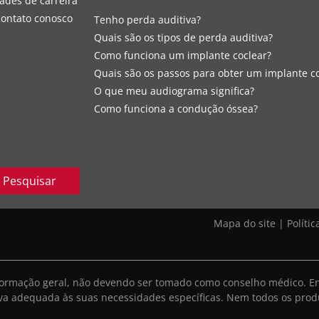
ades de carreira
contato conosco
Tenho perda auditiva?
Quais são os tipos de perda auditiva?
Como funciona um implante coclear?
Quais são os passos para obter um implante c
O que meu audiograma significa?
Como funciona a condução óssea?
Pesquisar
Mapa do site
|
Políti
informação geral, não devendo ser tomado como conselho médico. E
iva adequada às suas necessidades específicas. Nem todos os prod