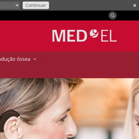
Continuar
✕
|
ndução óssea