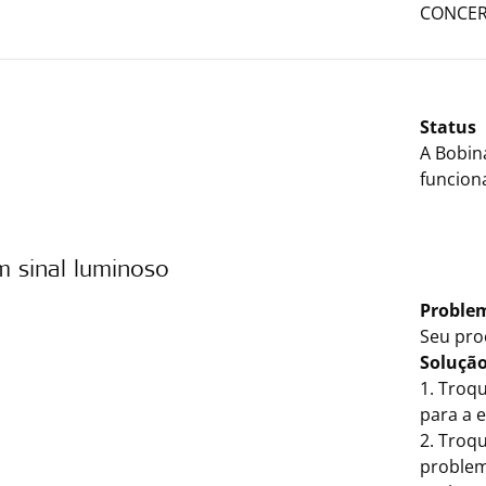
CONCER
Status
A Bobin
funcion
 sinal luminoso
Proble
Seu pro
Soluçã
1. Troqu
para a e
2. Troqu
problem