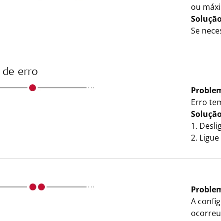
ou máx
Soluçã
Se neces
 de erro
Proble
Erro te
Soluçã
1. Desl
2. Ligu
Proble
A confi
ocorreu