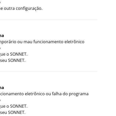
o
ne outra configuração.
ma
mporário ou mau funcionamento eletrônico
o
igue o SONNET.
e seu SONNET.
ma
cionamento eletrônico ou falha do programa
o
igue o SONNET.
e seu SONNET.