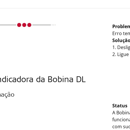
Proble
Erro te
Soluçã
1. Desl
2. Ligu
ndicadora da Bobina DL
mação
Status
A Bobin
funcion
com suc