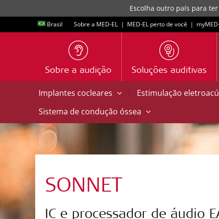
Escolha outro país para ter
Brasil
Sobre a MED-EL
|
MED-EL perto de você
|
myMED‑
Sobre a audição
Soluções auditivas
|
Implantes cocleares
Estimulação eletroacú
Sistema de condução óssea
SONNET
IC e processador de áudio E