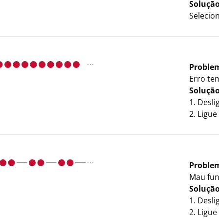
Soluçã
Selecio
Proble
Erro te
Soluçã
1. Desl
2. Ligu
Proble
Mau fun
Soluçã
1. Desl
2. Ligu