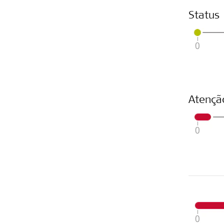
Status
Atençã