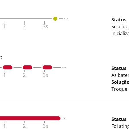
Status
Se a luz
inicial
o
Status
As bate
Soluçã
Troque 
Status
Foi ati