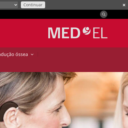
Continuar
✕
|
ndução óssea