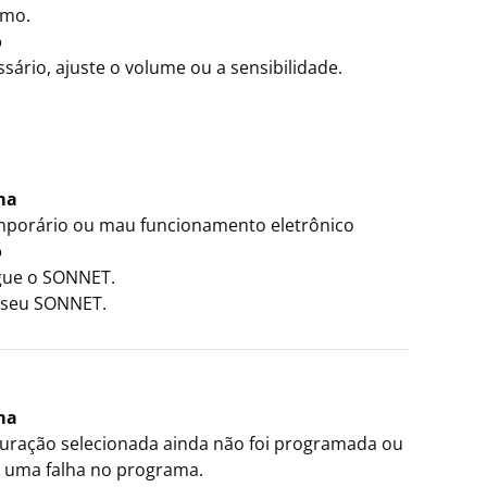
imo.
o
sário, ajuste o volume ou a sensibilidade.
ma
mporário ou mau funcionamento eletrônico
o
igue o SONNET.
e seu SONNET.
ma
guração selecionada ainda não foi programada ou
 uma falha no programa.