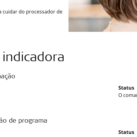
 a cuidar do processador de
 indicadora
mação
Status
O coman
ção de programa
Status