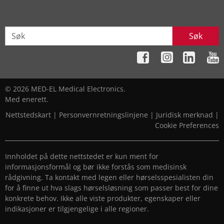
Søk
© 2026 MED-EL Medical Electronics.
Med enerett.
Nettstedskart
|
Personvernretningslinjene
|
Juridisk merknad
|
Cookie Preferences
Innholdet på dette nettstedet er kun ment for
informasjonsformål og bør ikke forstås som medisinsk
rådgivning. Ta kontakt med legen eller hørselsspesialisten din
for å finne ut hva slags hørselsløsning som passer best for dine
konkrete behov. Ikke alle viste produkter, egenskaper eller
indikasjoner er tilgjengelige i alle regioner.