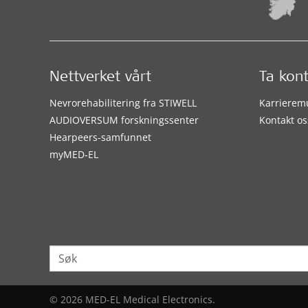
Nettverket vårt
Ta kon
Nevrorehabilitering fra STIWELL
Karrierem
AUDIOVERSUM forskningssenter
Kontakt os
Hearpeers-samfunnet
myMED‑EL
© 2026 MED-EL Medical Electronics.