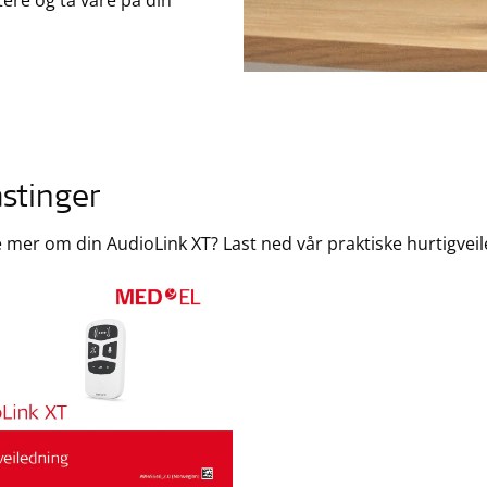
tere og ta vare på din
stinger
te mer om din AudioLink XT? Last ned vår praktiske hurtigvei