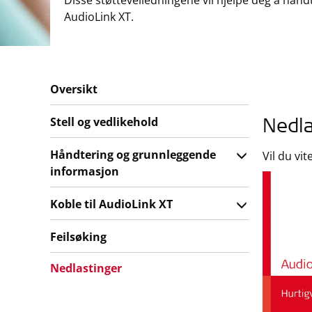
Disse støtteveiledningene vil hjelpe deg å hånd
AudioLink XT.
Oversikt
Stell og vedlikehold
Nedla
Håndtering og grunnleggende
Vil du vi
informasjon
Koble til AudioLink XT
Feilsøking
Nedlastinger