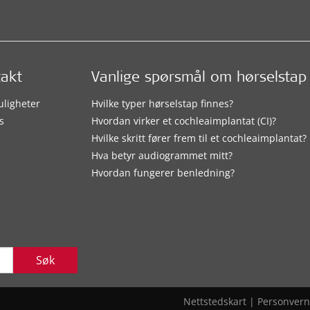
takt
Vanlige spørsmål om hørselstap
uligheter
Hvilke typer hørselstap finnes?
s
Hvordan virker et cochleaimplantat (CI)?
Hvilke skritt fører frem til et cochleaimplantat?
Hva betyr audiogrammet mitt?
Hvordan fungerer benledning?
Søk
Nettstedskart
|
Personvern