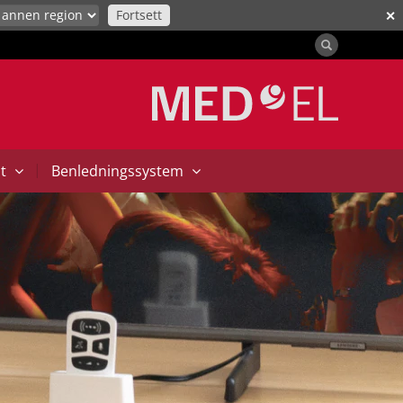
Fortsett
✕
|
at
Benledningssystem