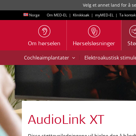
Velg et annet land for å s
Norge
Om MED-EL
|
Klinikksøk
|
myMED‑EL
|
Ta kontak
Om hørselen
Hørselsløsninger
Stø
|
Cochleaimplantater
Elektroakustisk stimul
AudioLink XT