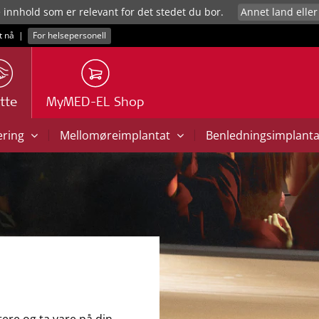
e innhold som er relevant for det stedet du bor.
t nå
|
For helsepersonell
tte
MyMED-EL Shop
|
|
ering
Mellomøreimplantat
Benledningsimplant