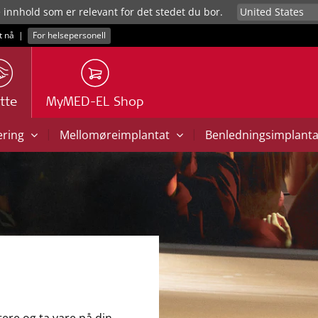
e innhold som er relevant for det stedet du bor.
t nå
|
For helsepersonell
tte
MyMED-EL Shop
|
|
ering
Mellomøreimplantat
Benledningsimplant