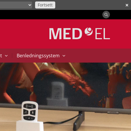
Fortsett
✕
|
at
Benledningssystem