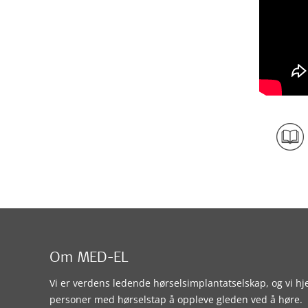
Om MED-EL
Vi er verdens ledende hørselsimplantatselskap, og vi hj
personer med hørselstap å oppleve gleden ved å høre.