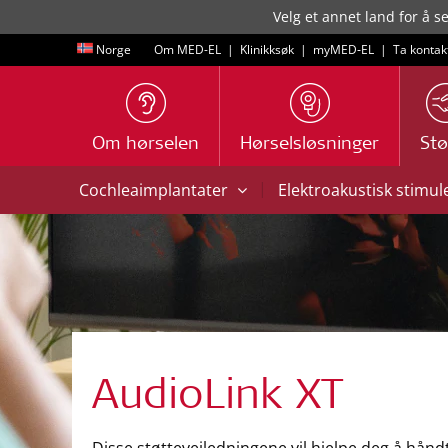
Velg et annet land for å s
Norge
Om MED-EL
|
Klinikksøk
|
myMED‑EL
|
Ta kontak
Om hørselen
Hørselsløsninger
Stø
|
Cochleaimplantater
Elektroakustisk stimul
AudioLink XT