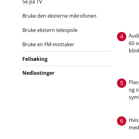
Se på TV
Bruke den eksterne mikrofonen
Bruke ekstern telespole
Audi
4
60 s
Bruke en FM-mottaker
blin
Feilsøking
Nedlastinger
Plas
5
og s
symb
Hvis
6
med