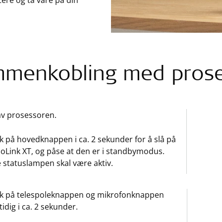
tere og ta vare på din
menkobling med prose
av prosessoren.
k på hovedknappen i ca. 2 sekunder for å slå på
oLink XT, og påse at den er i standbymodus.
 statuslampen skal være aktiv.
kk på telespoleknappen og mikrofonknappen
idig i ca. 2 sekunder.