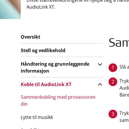
Disse støtteveiledningene vil hjelpe deg å hånd
AudioLink XT.
Oversikt
Sam
Stell og vedlikehold
Håndtering og grunnleggende
Slå 
1
informasjon
Tryk
2
Koble til AudioLink XT
Audi
Bare
Sammenkobling med prosessoren
din
Try
3
Lytte til musikk
samt