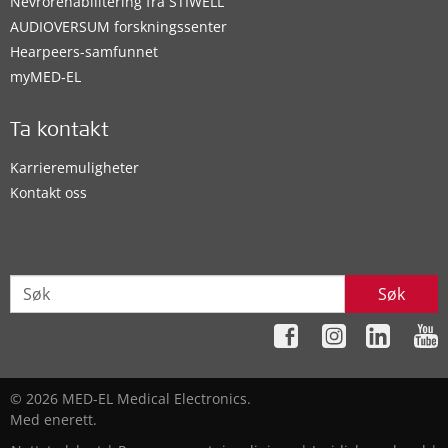
Nevrorehabilitering fra STIWELL
AUDIOVERSUM forskningssenter
Hearpeers-samfunnet
myMED‑EL
Ta kontakt
Karrieremuligheter
Kontakt oss
Søk
© 2026 MED-EL Medical Electronics.
Med enerett.