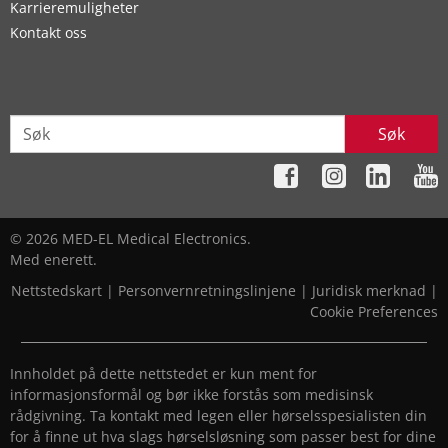
Karrieremuligheter
Kontakt oss
Søk
© 2026 MED-EL Medical Electronics.
Med enerett.
Nettstedskart
|
Personvernretningslinjene
|
Juridisk merknad
|
Cookie Preferences
Innholdet på dette nettstedet er kun ment for
informasjonsformål og bør ikke forstås som medisinsk
rådgivning. Ta kontakt med legen eller hørselsspesialisten din
for å finne ut hva slags hørselsløsning som passer best for dine