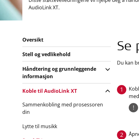
Disse støtteveiledningene vil hjelpe deg å hånd
AudioLink XT.
Oversikt
Se 
Stell og vedlikehold
Du kan b
Håndtering og grunnleggende
informasjon
Kobl
1
Koble til AudioLink XT
med
Sammenkobling med prosessoren
!
din
Lytte til musikk
Åpne
2