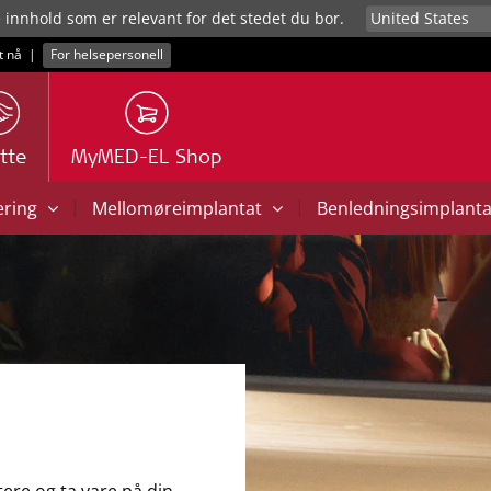
e innhold som er relevant for det stedet du bor.
t nå
|
For helsepersonell
tte
MyMED-EL Shop
|
|
ering
Mellomøreimplantat
Benledningsimplant