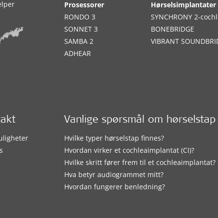
elper
Prosessorer
Hørselsimplantater
RONDO 3
SYNCHRONY 2-cochl
SONNET 3
BONEBRIDGE
SAMBA 2
VIBRANT SOUNDBRI
ADHEAR
takt
Vanlige spørsmål om hørselstap
uligheter
Hvilke typer hørselstap finnes?
s
Hvordan virker et cochleaimplantat (CI)?
Hvilke skritt fører frem til et cochleaimplantat?
Hva betyr audiogrammet mitt?
Hvordan fungerer benledning?