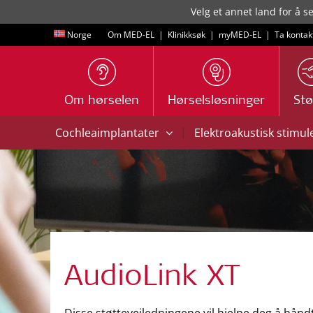
Velg et annet land for å s
Norge
Om MED-EL
|
Klinikksøk
|
myMED‑EL
|
Ta kontak
Om hørselen
Hørselsløsninger
Stø
|
Cochleaimplantater
Elektroakustisk stimul
AudioLink XT