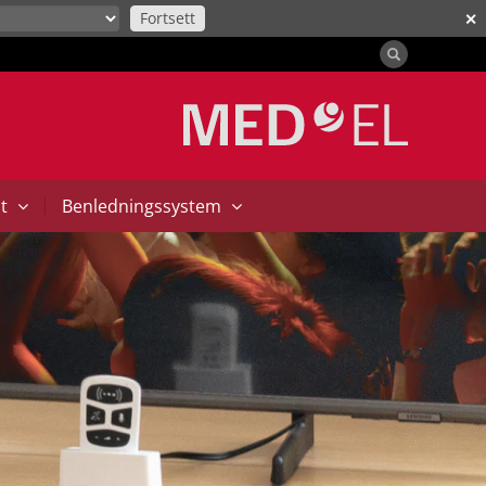
Fortsett
✕
|
at
Benledningssystem