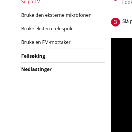
Se på TV
i do
Bruke den eksterne mikrofonen
Slå 
3
Bruke ekstern telespole
Bruke en FM-mottaker
Feilsøking
Nedlastinger