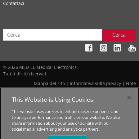
Contattaci
Cerca
© 2026 MED-EL Medical Electronics.
Tutti i diritti riservati.
Mappa del sito
|
Informativa sulla privacy
|
Note
Legali
|
Cookie Preferences
This Website is Using Cookies
Il contenuto di questo sito ha il solo scopo di informazione
This website uses cookies to enhance user experience and
generale e non deve essere considerato un consiglio medico. Si
to analyze performance and traffic on our website. We also
prega di contattare il proprio medico o specialista dell’udito per
share information about your use of our site with our
sapere quale tipo di soluzione sia la più idonea alle proprie
social media, advertising and analytics partners.
esigenze. Non tutti i prodotti, funzioni o indicazioni mostrati