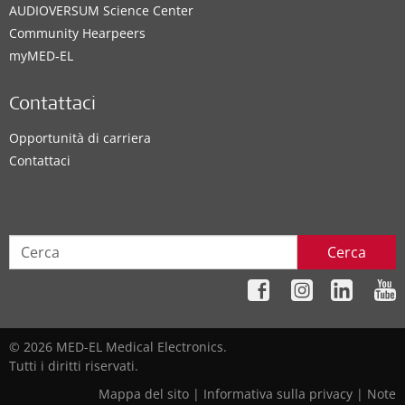
AUDIOVERSUM Science Center
Community Hearpeers
myMED‑EL
Contattaci
Opportunità di carriera
Contattaci
Cerca
© 2026 MED-EL Medical Electronics.
Tutti i diritti riservati.
Mappa del sito
|
Informativa sulla privacy
|
Note