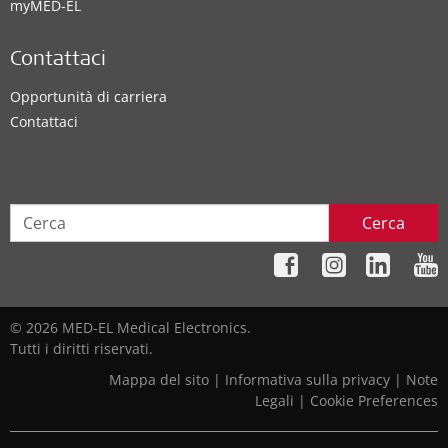
myMED‑EL
Contattaci
Opportunità di carriera
Contattaci
Cerca
© 2026 MED-EL Medical Electronics.
Tutti i diritti riservati.
Mappa del sito
|
Informativa sulla privacy
|
Note
Legali
|
Cookie Preferences