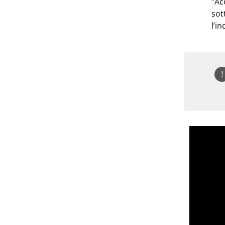
“Ac
sot
l’i
!