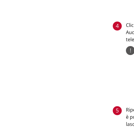
Cli
4
Aud
tel
!
Rip
5
è p
las