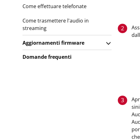
Come effettuare telefonate
Come trasmettere l'audio in
Ass
2
streaming
dal
Aggiornamenti firmware
Domande frequenti
Apr
3
sin
Aud
Aud
por
che