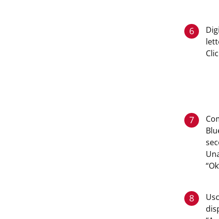
Dig
6
let
Cli
Com
7
Blu
sec
Una
“Ok
Usc
8
dis