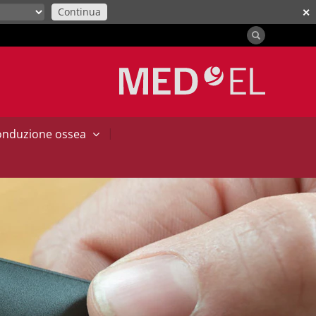
Continua
✕
|
conduzione ossea