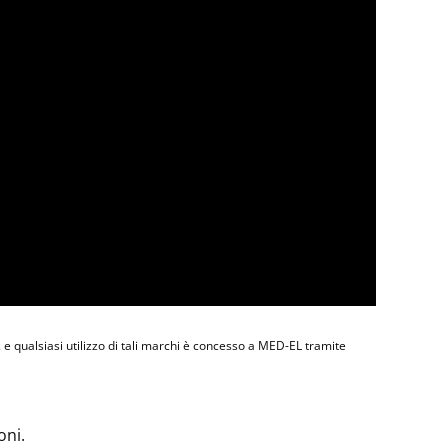
 e qualsiasi utilizzo di tali marchi è concesso a MED-EL tramite
oni.