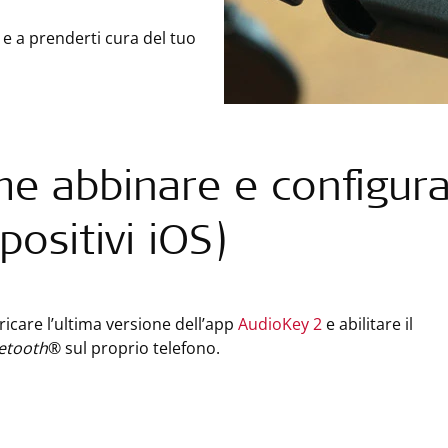
 e a prenderti cura del tuo
e abbinare e configur
positivi iOS)
ricare l’ultima versione dell’app
AudioKey 2
e abilitare il
etooth
® sul proprio telefono.