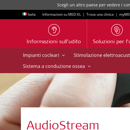
Scegli un altro paese per vedere i con
Italia
Informazioni su MED-EL
|
Trova una clinica
|
myME
Informazioni sull’udito
Soluzioni per l’
|
Impianti cocleari
Stimolazione elettroacus
Sistema a conduzione ossea
AudioStream