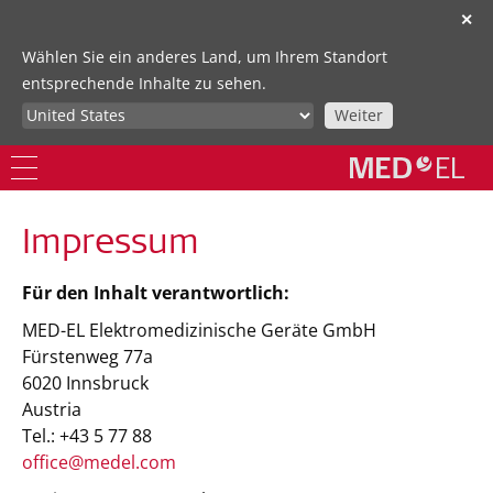
✕
Wählen Sie ein anderes Land, um Ihrem Standort
entsprechende Inhalte zu sehen.
Weiter
Impressum
Für den Inhalt verantwortlich:
MED-EL Elektromedizinische Geräte GmbH
Fürstenweg 77a
6020 Innsbruck
Austria
Tel.: +43 5 77 88
office@medel.com