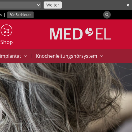
Weiter
✕
ns
|
Für Fachleute
Shop
|
implantat
Knochenleitungshörsystem