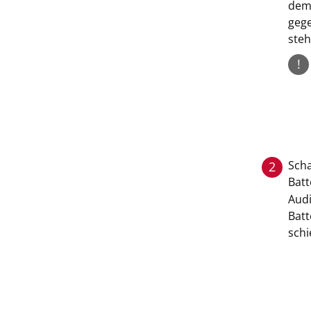
dem 
gege
steh
!
Scha
2
Batt
Audi
Batt
sch