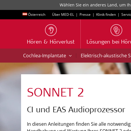
Wählen Sie ein anderes Land, um Ih
Österreich
Über MED-EL
|
Presse
|
Klinik finden
|
Servi
Hören & Hörverlust
Lösungen bei Hörv
|
Cochlea-Implantate
Elektrisch-akustische 
SONNET 2
CI und EAS Audioprozessor
In diesen Anleitungen finden Sie alle notwendi