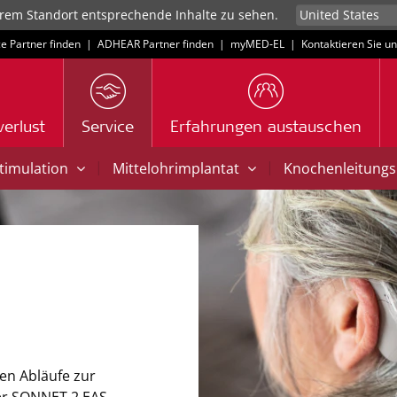
rem Standort entsprechende Inhalte zu sehen.
ce Partner finden
|
ADHEAR Partner finden
|
myMED‑EL
|
Kontaktieren Sie u
erlust
Service
Erfahrungen austauschen
|
|
Stimulation
Mittelohrimplantat
Knochenleitungs
gen Abläufe zur