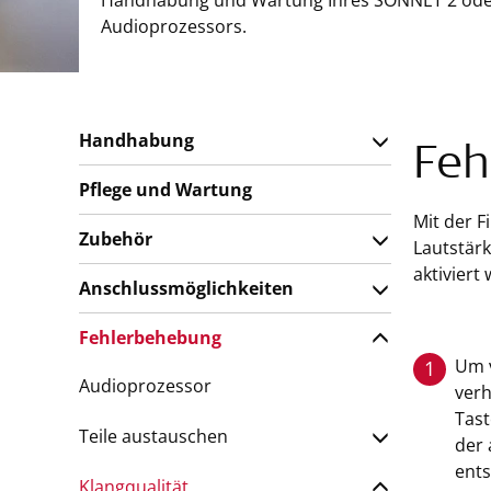
Handhabung und Wartung Ihres SONNET 2 ode
Audioprozessors.
Handhabung
Feh
Pflege und Wartung
Mit der 
Zubehör
Lautstärk
aktiviert
Anschlussmöglichkeiten
Fehlerbehebung
Um v
1
Audioprozessor
verh
Tast
Teile austauschen
der 
ents
Klangqualität