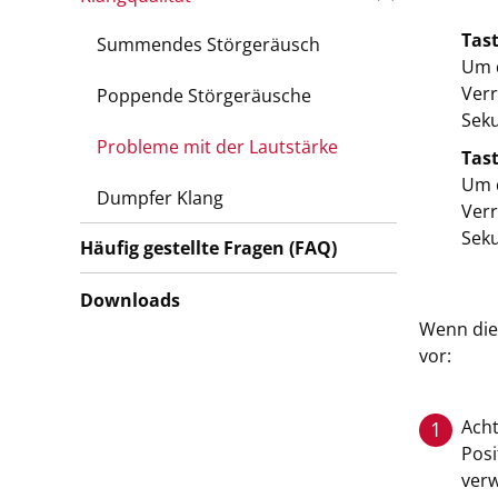
Tas
Summendes Störgeräusch
Um d
Verr
Poppende Störgeräusche
Sek
Probleme mit der Lautstärke
Tas
Um d
Dumpfer Klang
Verr
Sek
Häufig gestellte Fragen (FAQ)
Downloads
Wenn die 
vor:
Acht
1
Posi
verw