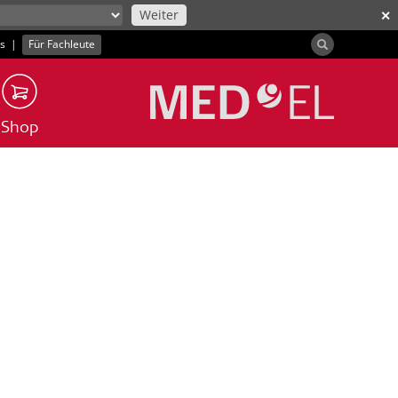
Weiter
✕
ns
|
Für Fachleute
Shop