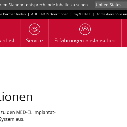
rem Standort entsprechende Inhalte zu sehen.
ce Partner finden
|
ADHEAR Partner finden
|
myMED‑EL
|
Kontaktieren Sie u
erlust
Service
Erfahrungen austauschen
tionen
n zu den MED-EL Implantat-
System aus.