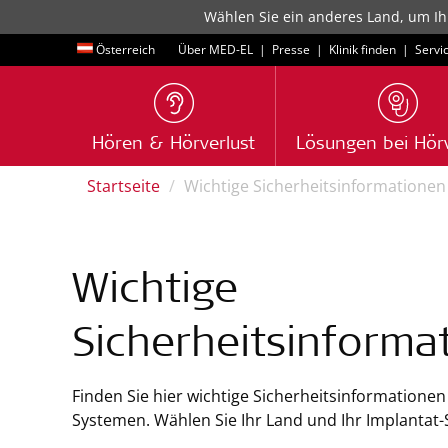
Wählen Sie ein anderes Land, um Ih
Österreich
Über MED-EL
|
Presse
|
Klinik finden
|
Servi
Hören & Hörverlust
Lösungen bei Hörv
Startseite
Wichtige Sicherheitsinformationen
Wichtige
Sicherheitsinforma
Finden Sie hier wichtige Sicherheitsinformatione
Systemen. Wählen Sie Ihr Land und Ihr Implantat-