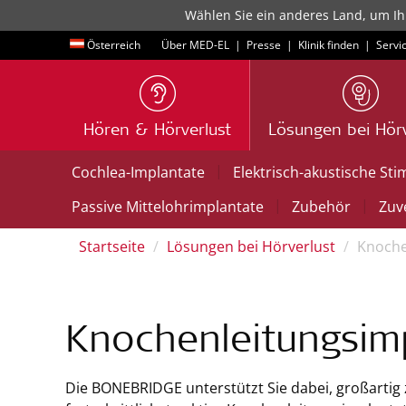
Wählen Sie ein anderes Land, um Ih
Österreich
Über MED-EL
|
Presse
|
Klinik finden
|
Servi
Hören & Hörverlust
Lösungen bei Hörv
|
Cochlea-Implantate
Elektrisch-akustische Sti
|
|
Passive Mittelohrimplantate
Zubehör
Zuve
Startseite
Lösungen bei Hörverlust
Knoche
Knochenleitungsim
Die BONEBRIDGE unterstützt Sie dabei, großartig z