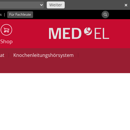
Weiter
✕
ns
|
Für Fachleute
Shop
|
|
at
Knochenleitungshörsystem