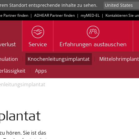
rem Standort entsprechende Inhalte zu sehen.
ce Partner finden
|
ADHEAR Partner finden
|
myMED‑EL
|
Kontaktieren Sie u
erlust
Service
Erfahrungen austauschen
|
|
mulation
Knochenleitungsimplantat
Mittelohrimplant
|
rlässigkeit
Apps
nleitungsimplantat
plantat
u hören. Sie ist das